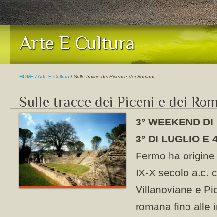
Arte E Cultura
HOME
/
Arte E Cultura
/
Sulle tracce dei Piceni e dei Romani
Sulle tracce dei Piceni e dei Ro
3° WEEKEND DI 
3° DI LUGLIO E
Fermo ha origine 
IX-X secolo a.c. 
Villanoviane e Pi
romana fino alle 