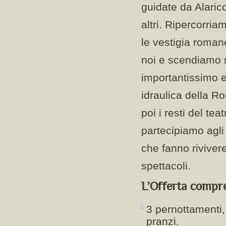
guidate da Alarico
altri. Ripercorri
le vestigia roman
noi e scendiamo n
importantissimo 
idraulica della R
poi i resti del te
partecipiamo agli 
che fanno rivivere
spettacoli.
L’Offerta compr
3 pernottamenti,
pranzi.