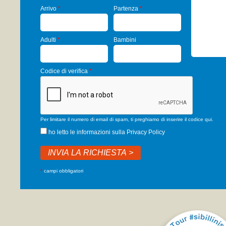
Arrivo
*
Partenza
*
Adulti
*
Bambini
Codice di verifica
*
Per limitare il numero di email di spam, ti preghiamo di inserire il codice qui.
ho letto le informazioni sulla
Privacy Policy
*
campi obbligatori