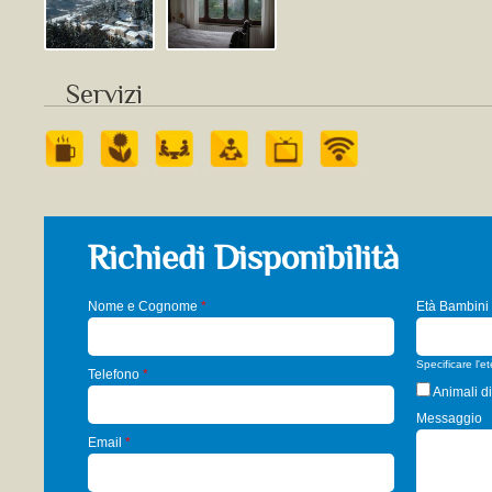
Servizi
Richiedi Disponibilità
Nome e Cognome
*
Età Bambini
Specificare l'e
Telefono
*
Animali di
Messaggio
Email
*